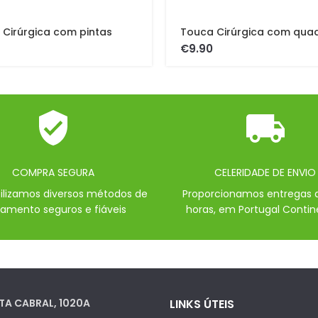
Cirúrgica com pintas
Touca Cirúrgica com qua
€
COMPRA SEGURA
CELERIDADE DE ENVIO
bilizamos diversos métodos de
Proporcionamos entregas 
amento seguros e fiáveis
horas, em Portugal Contin
TA CABRAL, 1020A
LINKS ÚTEIS