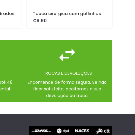
drados
Touca cirurgica com golfinhos
€
TROCAS E DEVOLUÇÕES
até 48
Encomende de forma segura. Se não
ental.
ficar satisfeito, aceitamos a sua
devolução ou troca.