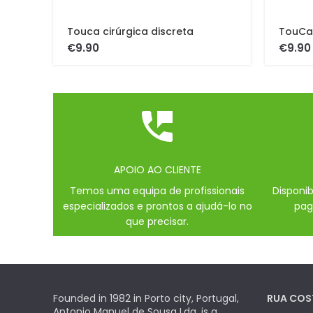
Touca cirúrgica discreta
TouCa 
€
€
APOIO AO CLIENTE
Temos uma equipa de profissionais
Disponi
especializados e prontos a ajudá-lo no
pag
que precisar.
Founded in 1982 in Porto city, Portugal,
RUA COS
Antonio Manuel de Sousa Lda, is a