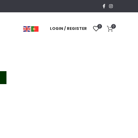
0
0
LOGIN / REGISTER
T