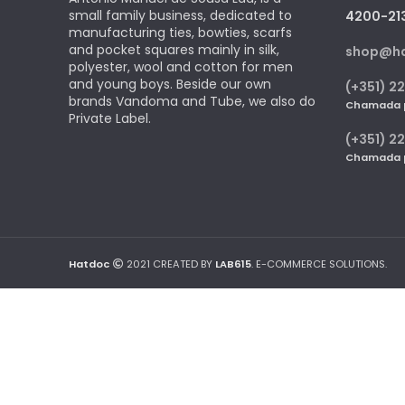
small family business, dedicated to
4200-21
manufacturing ties, bowties, scarfs
and pocket squares mainly in silk,
shop@h
polyester, wool and cotton for men
and young boys. Beside our own
(+351) 22
brands Vandoma and Tube, we also do
Chamada pa
Private Label.
(+351) 2
Chamada pa
Hatdoc
2021 CREATED BY
LAB615
. E-COMMERCE SOLUTIONS.