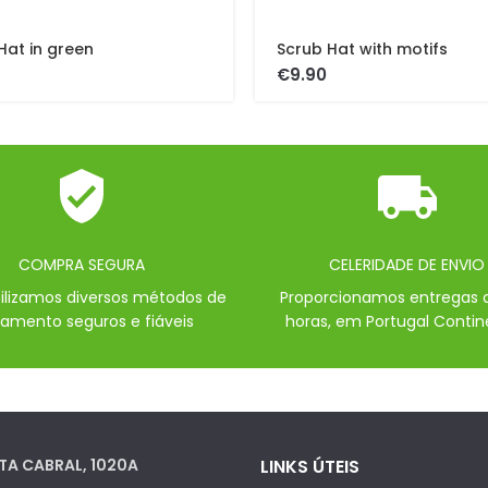
Hat in green
Scrub Hat with motifs
€
COMPRA SEGURA
CELERIDADE DE ENVIO
bilizamos diversos métodos de
Proporcionamos entregas 
amento seguros e fiáveis
horas, em Portugal Contin
TA CABRAL, 1020A
LINKS ÚTEIS