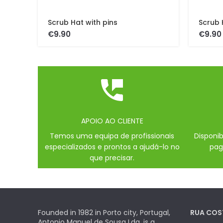
Scrub Hat with pins
Scrub 
€
€
APOIO AO CLIENTE
Temos uma equipa de profissionais
Disponi
especializados e prontos a ajudá-lo no
pag
que precisar.
Founded in 1982 in Porto city, Portugal,
RUA COS
Antonio Manuel de Sousa Lda, is a