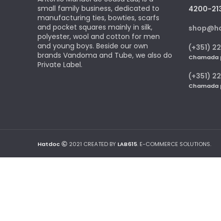
small family business, dedicated to
4200-21
manufacturing ties, bowties, scarfs
and pocket squares mainly in silk,
shop@h
polyester, wool and cotton for men
and young boys. Beside our own
(+351) 22
brands Vandoma and Tube, we also do
Chamada pa
Private Label.
(+351) 2
Chamada pa
Hatdoc
2021 CREATED BY
LAB615
. E-COMMERCE SOLUTIONS.