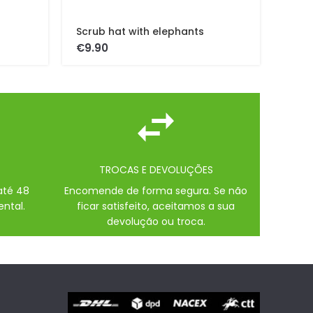
Scrub hat with elephants
€
TROCAS E DEVOLUÇÕES
até 48
Encomende de forma segura. Se não
ental.
ficar satisfeito, aceitamos a sua
devolução ou troca.