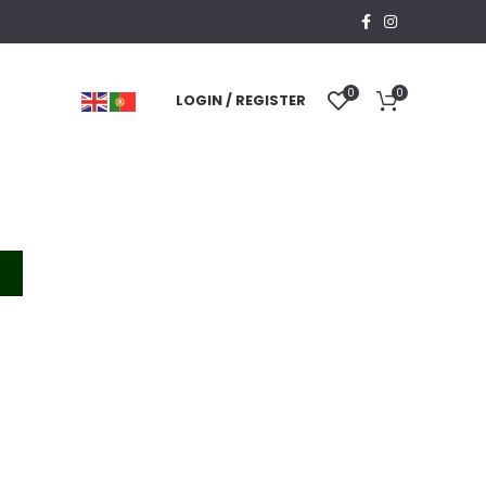
0
0
LOGIN / REGISTER
T