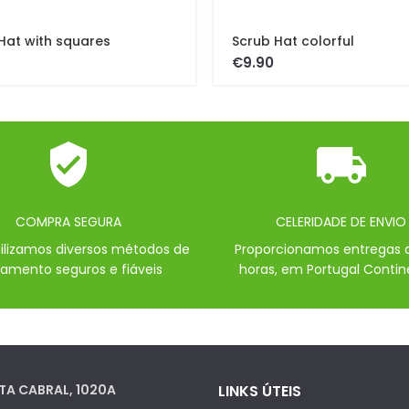
Hat with squares
Scrub Hat colorful
€
COMPRA SEGURA
CELERIDADE DE ENVIO
bilizamos diversos métodos de
Proporcionamos entregas 
amento seguros e fiáveis
horas, em Portugal Contin
TA CABRAL, 1020A
LINKS ÚTEIS