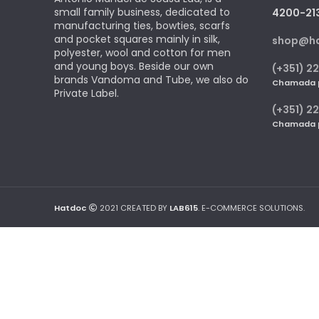
small family business, dedicated to
4200-21
manufacturing ties, bowties, scarfs
and pocket squares mainly in silk,
shop@h
polyester, wool and cotton for men
and young boys. Beside our own
(+351) 22
brands Vandoma and Tube, we also do
Chamada pa
Private Label.
(+351) 2
Chamada pa
Hatdoc
2021 CREATED BY
LAB615
. E-COMMERCE SOLUTIONS.