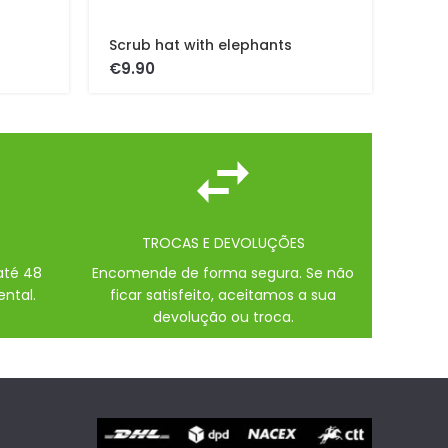
Scrub hat with elephants
€
TROCAS E DEVOLUÇÕES
até 48
Encomende de forma segura. Se não
ental.
ficar satisfeito, aceitamos a sua
devolução ou troca.