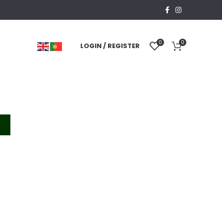
0
0
LOGIN / REGISTER
T