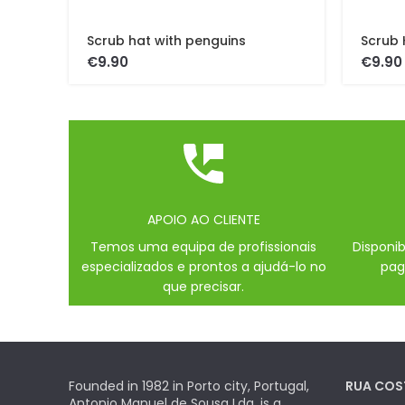
Scrub hat with penguins
Scrub 
€
€
APOIO AO CLIENTE
Temos uma equipa de profissionais
Disponi
especializados e prontos a ajudá-lo no
pag
que precisar.
Founded in 1982 in Porto city, Portugal,
RUA COS
Antonio Manuel de Sousa Lda, is a