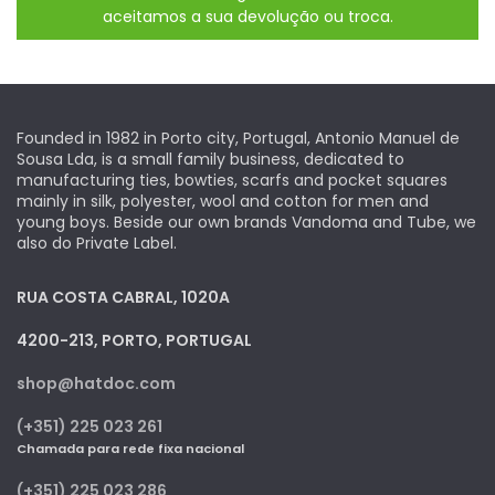
aceitamos a sua devolução ou troca.
Founded in 1982 in Porto city, Portugal, Antonio Manuel de
Sousa Lda, is a small family business, dedicated to
manufacturing ties, bowties, scarfs and pocket squares
mainly in silk, polyester, wool and cotton for men and
young boys. Beside our own brands Vandoma and Tube, we
also do Private Label.
RUA COSTA CABRAL, 1020A
4200-213, PORTO, PORTUGAL
shop@hatdoc.com
(+351) 225 023 261
Chamada para rede fixa nacional
(+351) 225 023 286